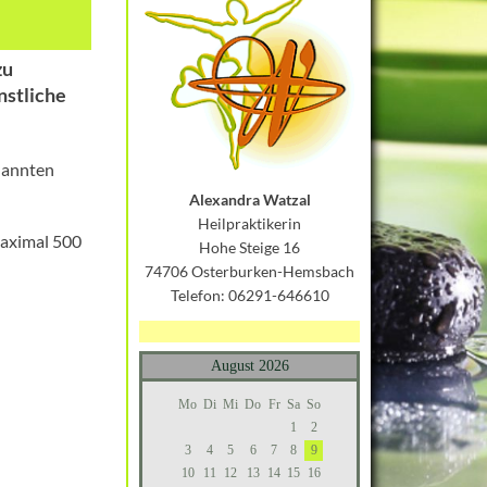
zu
nstliche
enannten
Alexandra Watzal
Heilpraktikerin
maximal 500
Hohe Steige 16
74706 Osterburken-Hemsbach
Telefon: 06291-646610
August 2026
Mo
Di
Mi
Do
Fr
Sa
So
1
2
3
4
5
6
7
8
9
10
11
12
13
14
15
16